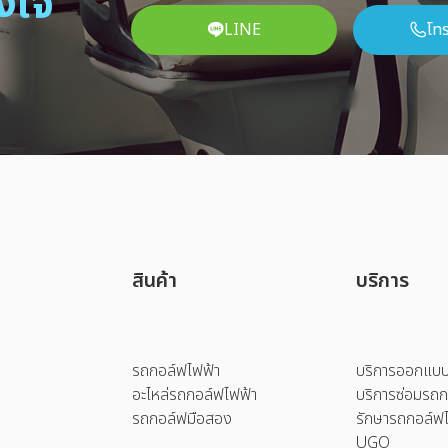
างใจ
LINE
โท
สินค้า
บริการ
รถกอล์ฟไฟฟ้า
บริการออกแบบ
อะไหล่รถกอล์ฟไฟฟ้า
บริการซ่อมรถก
รถกอล์ฟมือสอง
รักษารถกอล์ฟไ
UGO