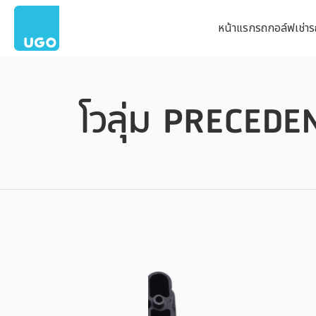
หน้าแรก
รถกอล์ฟ
เช่า
โวลุ่ม PRECEDE