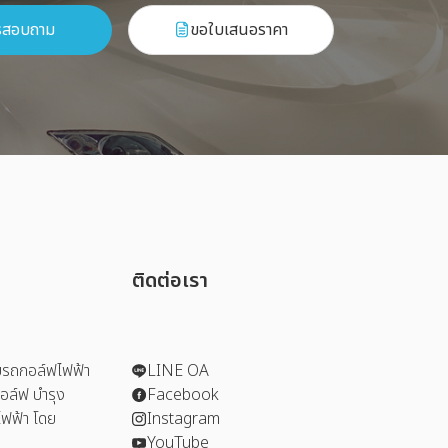
รสอบถาม
ขอใบเสนอราคา
ติดต่อเรา
รถกอล์ฟไฟฟ้า
LINE OA
อล์ฟ บำรุง
Facebook
ฟฟ้า โดย
Instagram
YouTube