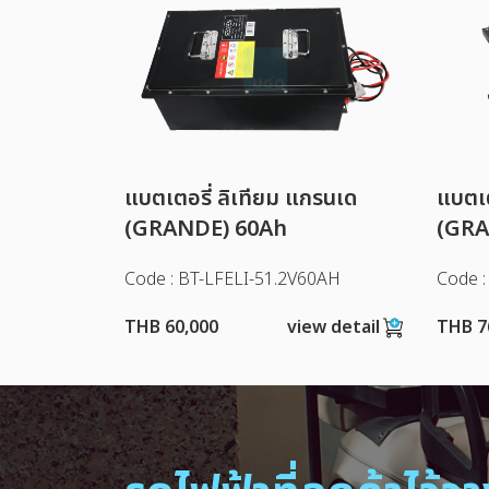
แบตเตอรี่ ลิเทียม แกรนเด
แบตเต
(GRANDE) 60Ah
(GRA
Code : BT-LFELI-51.2V60AH
Code :
THB 60,000
view detail
THB 7