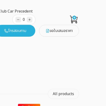
ฟ Club Car Precedent
โทรสอบถาม
ขอใบเสนอราคา
All products