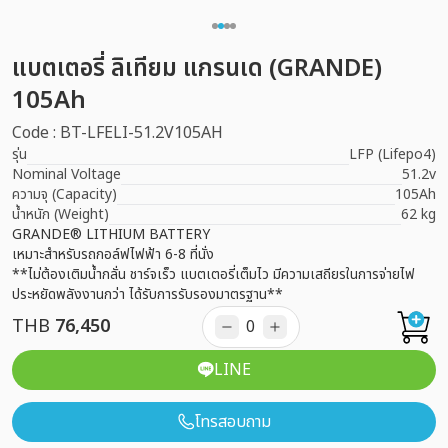
แบตเตอรี่ ลิเทียม แกรนเด (GRANDE)
105Ah
Code : BT-LFELI-51.2V105AH
รุ่น
LFP (Lifepo4)
Nominal Voltage
51.2v
ความจุ (Capacity)
105Ah
น้ำหนัก (Weight)
62 kg
GRANDE® LITHIUM BATTERY
เหมาะสำหรับรถกอล์ฟไฟฟ้า 6-8 ที่นั่ง
**ไม่ต้องเติมน้ำกลั่น ชาร์จเร็ว แบตเตอรี่เต็มไว มีความเสถียรในการจ่ายไฟ
ประหยัดพลังงานกว่า ได้รับการรับรองมาตรฐาน**
THB
76,450
LINE
โทรสอบถาม