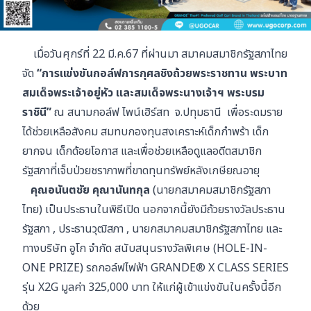
เมื่อวันศุกร์ที่ 22 มี.ค.67 ที่ผ่านมา สมาคมสมาชิกรัฐสภาไทย
จัด
“การแข่งขันกอล์ฟการกุศลชิงถ้วยพระราชทาน พระบาท
สมเด็จพระเจ้าอยู่หัว และสมเด็จพระนางเจ้าฯ พระบรม
ราชินี”
ณ สนามกอล์ฟ ไพน์เฮิร์สท จ.ปทุมธานี เพื่อระดมราย
ได้ช่วยเหลือสังคม สมทบกองทุนสงเคราะห์เด็กกำพร้า เด็ก
ยากจน เด็กด้อยโอกาส และเพื่อช่วยเหลือดูแลอดีตสมาชิก
รัฐสภาที่เจ็บป่วยชราภาพที่ขาดทุนทรัพย์หลังเกษียณอายุ
คุณอนันตชัย คุณานันทกุล
(นายกสมาคมสมาชิกรัฐสภา
ไทย) เป็นประธานในพิธีเปิด นอกจากนี้ยังมีถ้วยรางวัลประธาน
รัฐสภา , ประธานวุฒิสภา , นายกสมาคมสมาชิกรัฐสภาไทย และ
ทางบริษัท อูโก จำกัด สนับสนุนรางวัลพิเศษ (HOLE-IN-
ONE PRIZE)
รถกอล์ฟไฟฟ้า
GRANDE® X CLASS SERIES
รุ่น X2G มูลค่า 325,000 บาท ให้แก่ผู้เข้าแข่งขันในครั้งนี้อีก
ด้วย