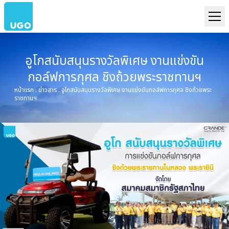
อูโกสนับสนุนรางวัลพิเศษ งานแข่งขัน
กอล์ฟการกุศล ชิงถ้วยพระราชทานฯ
หน้าแรก
.
ข่าวสาร
.
อูโกสนับสนุนรางวัลพิเศษ งานแข่งขันกอล์ฟการกุศล ชิงถ้วยพระ
ราชทานฯ