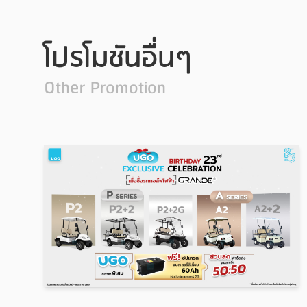
โปรโมชันอื่นๆ
Other Promotion