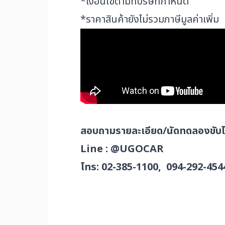
*เงื่อนไขตามที่บริษัทกำหนด
*ราคาสินค้ายังไม่รวมภาษีมูลค่าเพิ่ม
สอบถามรายละเอียด/นัดทดลองขับได้ว
Line :
@UGOCAR
โทร:
02-385-1100
,
094-292-454