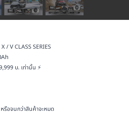
 X / V CLASS SERIES
60Ah
,999 บ. เท่านั้น ⚡
น
ั้น หรือจนกว่าสินค้าจะหมด