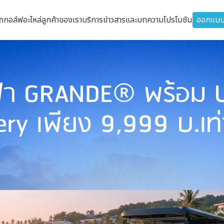
รถกอล์ฟ
อะไหล่
ลูกค้าของเรา
บริการ
ข่าวสารและบทความ
โปรโมชัน
ออกแบบ
ฟ้า GRANDE® พร้อม U
ery เพียง 9,999 บ.เท่า