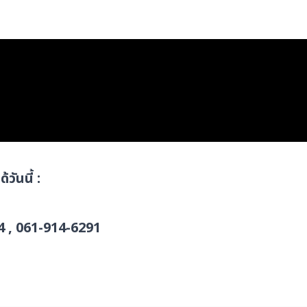
ันนี้ :
4
,
061-914-6291