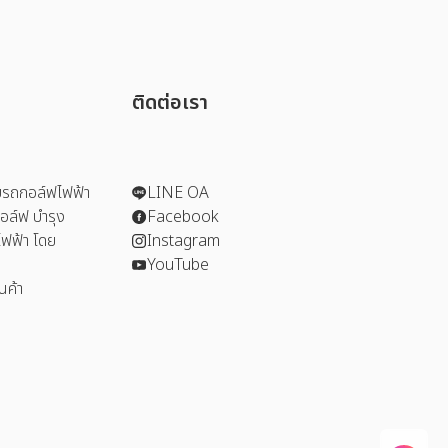
ติดต่อเรา
รถกอล์ฟไฟฟ้า
LINE OA
อล์ฟ บำรุง
Facebook
ฟฟ้า โดย
Instagram
YouTube
นค้า