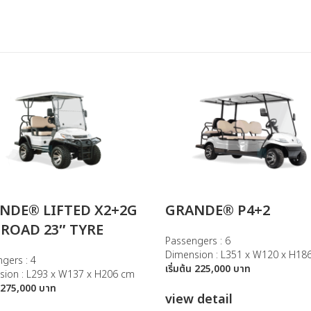
NDE® LIFTED X2+2G
GRANDE® P4+2
 ROAD 23″ TYRE
Passengers : 6
Dimension : L351 x W120 x H18
gers : 4
เริ่มต้น 225,000 บาท
sion : L293 x W137 x H206 cm
้น 275,000 บาท
view detail