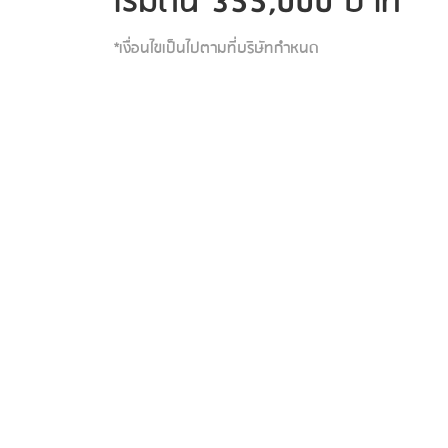
เริ่มต้น 355,000 บาท *
*เงื่อนไขเป็นไปตามที่บริษัทกำหนด