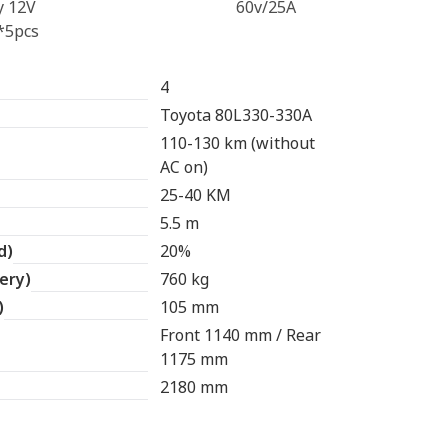
y 12V
60v/25A
*5pcs
4
Toyota 80L330-330A
110-130 km (without
AC on)
25-40 KM
5.5 m
d)
20%
ery)
760 kg
)
105 mm
Front 1140 mm / Rear
1175 mm
2180 mm