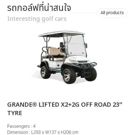
รถกอล์ฟที่น่าสนใจ
All products
Interesting golf cars
GRANDE® LIFTED X2+2G OFF ROAD 23″
TYRE
P
D
Passengers : 4
เ
Dimension : L293 x W137 x H206 cm