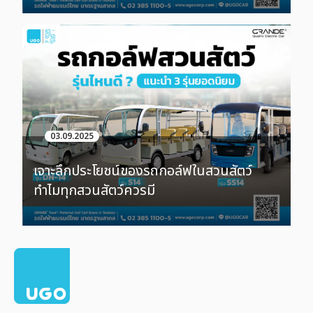
03.09.2025
เจาะลึกประโยชน์ของรถกอล์ฟในสวนสัตว์
ทำไมทุกสวนสัตว์ควรมี