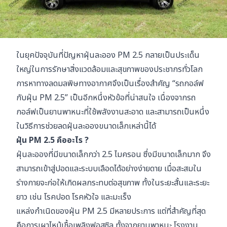
ในยุคปัจจุบันที่ปัญหาฝุ่นละออง PM 2.5 กลายเป็นประเด็น
ใหญ่ในการรักษาสิ่งแวดล้อมและสุขภาพของประชากรทั่วโลก
การหาทางลดมลพิษทางอากาศจึงเป็นเรื่องสำคัญ “รถกอล์ฟ
กับฝุ่น PM 2.5” เป็นอีกหนึ่งหัวข้อที่น่าสนใจ เนื่องจากรถ
กอล์ฟเป็นยานพาหนะที่ใช้พลังงานสะอาด และสามารถเป็นหนึ่ง
ในวิธีการช่วยลดฝุ่นละอองขนาดเล็กเหล่านี้ได้
ฝุ่น PM 2.5 คือ
อะไร ?
ฝุ่นละอองที่มีขนาดเล็กกว่า 2.5 ไมครอน ซึ่งมีขนาดเล็กมาก จึง
สามารถเข้าสู่ปอดและระบบเลือดได้อย่างง่ายดาย เมื่อสะสมใน
ร่างกายจะก่อให้เกิดผลกระทบต่อสุขภาพ ทั้งในระยะสั้นและระยะ
ยาว เช่น โรคปอด โรคหัวใจ และมะเร็ง
แหล่งกำเนิดของฝุ่น PM 2.5 มีหลายประการ แต่ที่สำคัญที่สุด
คือการเผาไหม้เชื้อเพลิงฟอสซิล ทั้งจากยานพาหนะ โรงงาน