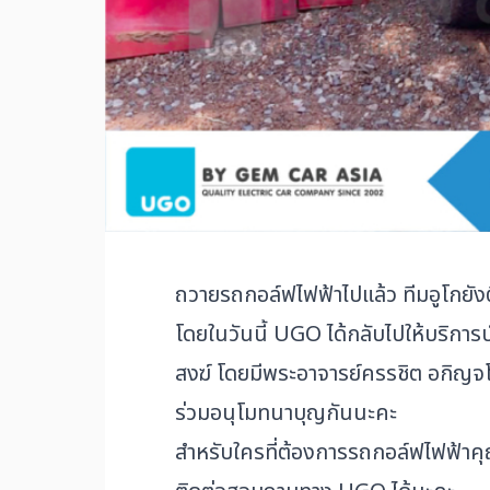
ถวายรถกอล์ฟไฟฟ้าไปแล้ว ทีมอูโกยังต
โดยในวันนี้ UGO ได้กลับไปให้บริการ
สงฆ์ โดยมีพระอาจารย์ครรชิต อกิญจ
ร่วมอนุโมทนาบุญกันนะคะ
สำหรับใครที่ต้องการรถกอล์ฟไฟฟ้าคุณภ