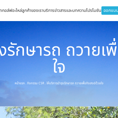
รถกอล์ฟ
อะไหล่
ลูกค้าของเรา
บริการ
ข่าวสารและบทความ
โปรโมชัน
ออกแบบ
ุงรักษารถ ถวายเพื
ใจ
หน้าแรก
.
กิจกรรม CSR
.
ให้บริการบำรุงรักษารถ ถวายเพื่อกิจสงฆ์ด้วยใจ