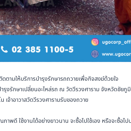
ิดตามให้บริการบำรุงรักษารถถวายเพื่อกิจสงฆ์ด้วยใจ
บำรุงรักษาเปลี่ยนอะไหล่รถ ณ วัดวีรวงศาราม จังหวัดชัยภู
โน เจ้าอาวาสวัดวีรวงศารามรับของถวาย
าพดี ใช้งานได้อย่างยาวนาน จะซื้อไปใช้เอง หรือจะซื้อไปบร